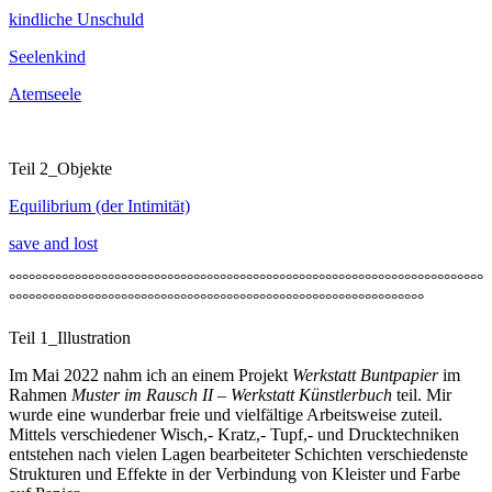
kindliche Unschuld
Seelenkind
Atemseele
Teil 2_Objekte
Equilibrium (der Intimität)
save and lost
°°°°°°°°°°°°°°°°°°°°°°°°°°°°°°°°°°°°°°°°°°°°°°°°°°°°°°°°°°°°°°°°°°°°°°°°
°°°°°°°°°°°°°°°°°°°°°°°°°°°°°°°°°°°°°°°°°°°°°°°°°°°°°°°°°°°°°°°
Teil 1_Illustration
Im Mai 2022 nahm ich an einem Projekt
Werkstatt Buntpapier
im
Rahmen
Muster im Rausch II – Werkstatt Künstlerbuch
teil. Mir
wurde eine wunderbar freie und vielfältige Arbeitsweise zuteil.
Mittels verschiedener Wisch,- Kratz,- Tupf,- und Drucktechniken
entstehen nach vielen Lagen bearbeiteter Schichten verschiedenste
Strukturen und Effekte in der Verbindung von Kleister und Farbe