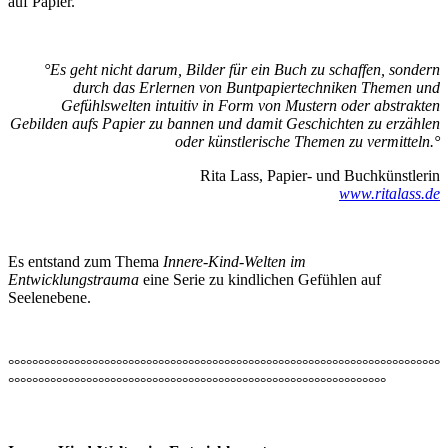
auf Papier.
°Es geht nicht darum, Bilder für ein Buch zu schaffen, sondern
durch das Erlernen von Buntpapiertechniken Themen und
Gefühlswelten intuitiv in Form von Mustern oder abstrakten
Gebilden aufs Papier zu bannen und damit Geschichten zu erzählen
oder künstlerische Themen zu vermitteln.°
Rita Lass, Papier- und Buchkünstlerin
www.ritalass.de
Es entstand zum Thema
Innere-Kind-Welten im
Entwicklungstrauma
eine Serie zu kindlichen Gefühlen auf
Seelenebene.
°°°°°°°°°°°°°°°°°°°°°°°°°°°°°°°°°°°°°°°°°°°°°°°°°°°°°°°°°°°°°°°°°°°°°°°°
°°°°°°°°°°°°°°°°°°°°°°°°°°°°°°°°°°°°°°°°°°°°°°°°°°°°°°°°°°°°°°°