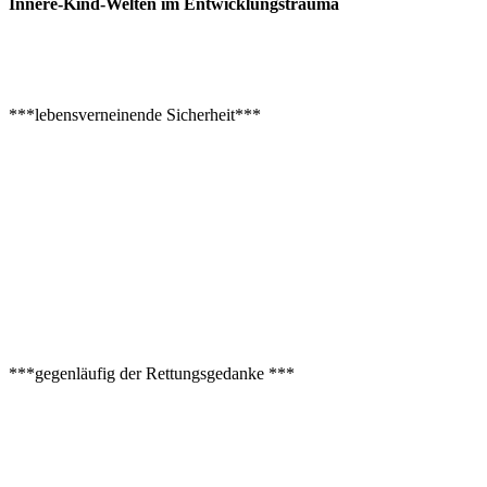
Innere-Kind-Welten im Entwicklungstrauma
***lebensverneinende Sicherheit***
***gegenläufig der Rettungsgedanke ***